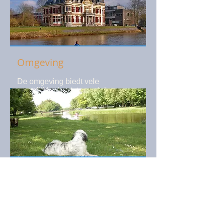
Omgeving
De omgeving biedt vele
mogelijkheden tot wandelen ,
fietsen en van kunst genieten in de
musea en galerieën in de dorpen
en stadjes in de directe omgeving.
Museum More is in dezelfde
gemeente....
Meer info
Locatie
De Akelei is een vakantie
appartement aan de stads grens
van Lochem. De Lochemse berg