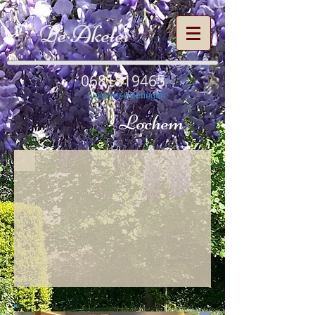
De Akelei
0681819465
voor reserveringen
Lochem